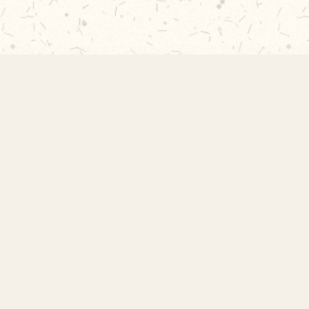
EMEF Amorim Lima
Escola Municipal de Ensino Fundamental
Desembargador Amorim Lima. Desde 1956
construindo autonomia e comunidade.
Links Rápidos
Início