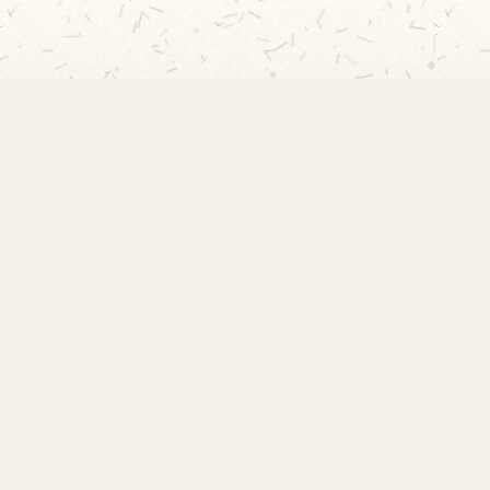
EMEF Amorim Lima
Escola Municipal de Ensino Fundamental
Desembargador Amorim Lima. Desde 1956
construindo autonomia e comunidade.
Links Rápidos
Início
Acervo Histórico