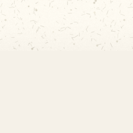
EMEF Amorim Lima
Escola Municipal de Ensino Fundamental
Desembargador Amorim Lima. Desde 1956
construindo autonomia e comunidade.