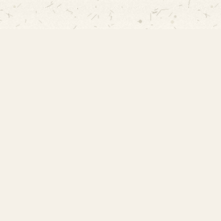
EMEF Amorim Lima
Escola Municipal de Ensino Fundamental
Desembargador Amorim Lima. Desde 1956
construindo autonomia e comunidade.
Links Rápidos
Início
Acervo Histórico