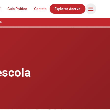
E
Guia Prático
Contato
Explorar Acervo
a
escola