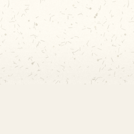
Links 
EMEF Amorim Lima