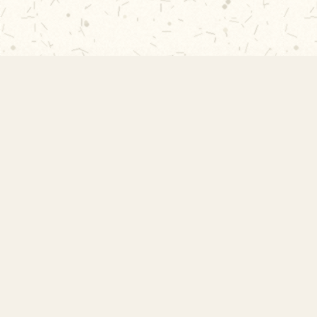
EMEF Amorim Lima
Escola Municipal de Ensino Fundamental
Desembargador Amorim Lima. Desde 1956
construindo autonomia e comunidade.
Links Rápidos
Início