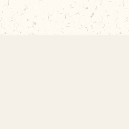
Links 
EMEF Amorim Lima
Início
Acervo 
Escola Municipal de Ensino
Sobre a
Fundamental Desembargador Amorim
Projeto
Lima. Desde 1956 construindo
Contat
autonomia e comunidade.