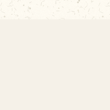
EMEF Amorim Lima
Escola Municipal de Ensino Fundamental
Desembargador Amorim Lima. Desde 1956
construindo autonomia e comunidade.
Links Rápidos
Início