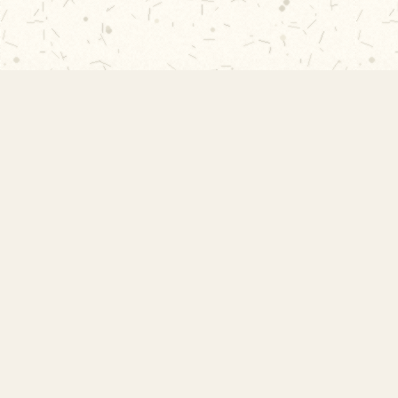
EMEF Amorim Lima
Escola Municipal de Ensino Fundamental
Desembargador Amorim Lima. Desde 1956
construindo autonomia e comunidade.
Links Rápidos
Início