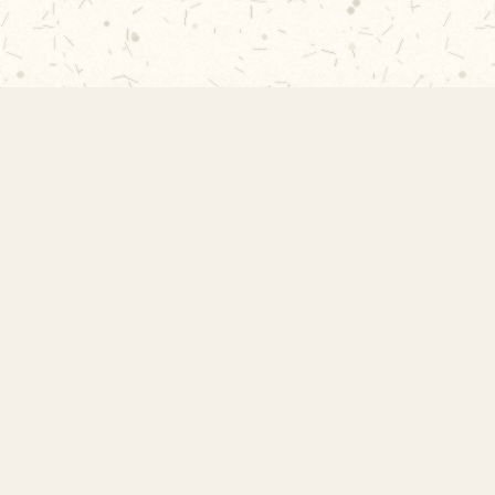
EMEF Amorim Lima
Escola Municipal de Ensino Fundamental
Desembargador Amorim Lima. Desde 1956
construindo autonomia e comunidade.
Links Rápidos
Início