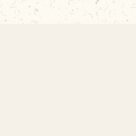
EMEF Amorim Lima
Escola Municipal de Ensino Fundamental
Desembargador Amorim Lima. Desde 1956
construindo autonomia e comunidade.
Links Rápidos
Início