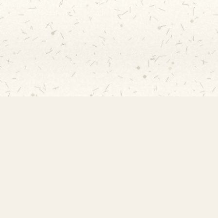
EMEF Amorim Lima
Escola Municipal de Ensino Fundamental
Desembargador Amorim Lima. Desde 1956
construindo autonomia e comunidade.