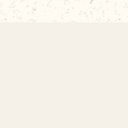
EMEF Amorim Lima
Escola Municipal de Ensino Fundamental
Desembargador Amorim Lima. Desde 1956
construindo autonomia e comunidade.
Links Rápidos
Início