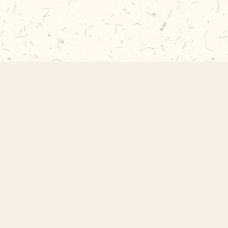
Links 
EMEF Amorim Lima
Início
Acervo 
Escola Municipal de Ensino
Sobre a
Fundamental Desembargador Amorim
Projeto
Lima. Desde 1956 construindo
Contat
autonomia e comunidade.