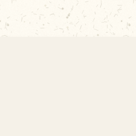
Contato
Rua Professor Vicente Peixoto, s/nº -
Vila Indiana, São Paulo - SP
contato@amorimlima.org.br
11 3726-8049