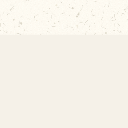
Rápidos
Acervo
Publicações 2026
Histórico
Publicações 2025
 Escola
Publicações 2024
s
Publicações 2023
o
Ver todas →