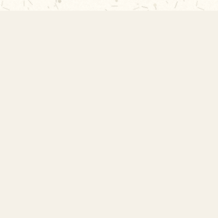
EMEF Amorim Lima
Escola Municipal de Ensino Fundamental
Desembargador Amorim Lima. Desde 1956
construindo autonomia e comunidade.
Links Rápidos
Início
Acervo Histórico
Sobre a Escola
Projetos