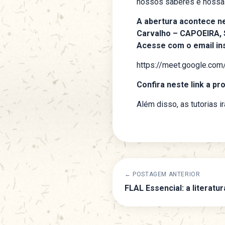
nossos saberes e nossas
A abertura acontece n
Carvalho – CAPOEIRA,
Acesse com o email inst
https://meet.google.co
Confira neste link a 
Além disso, as tutorias i
← POSTAGEM ANTERIOR
FLAL Essencial: a literat