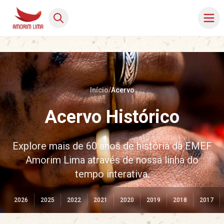
Início
/
Acervo
Acervo Histórico
Explore mais de 60 anos de história da EMEF
Amorim Lima através de nossa linha do
tempo interativa.
2026
2025
2022
2021
2020
2019
2018
2017