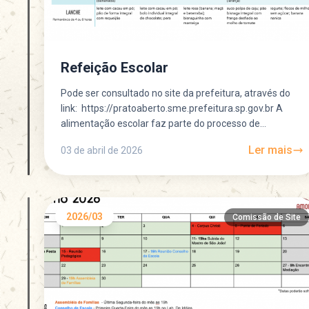
Refeição Escolar
Pode ser consultado no site da prefeitura, através do
link: https://pratoaberto.sme.prefeitura.sp.gov.br A
alimentação escolar faz parte do processo de
aprendizagem, experimentar novos sabores, texturas
Ler mais
03 de abril de 2026
e...
2026/03
Comissão de Site