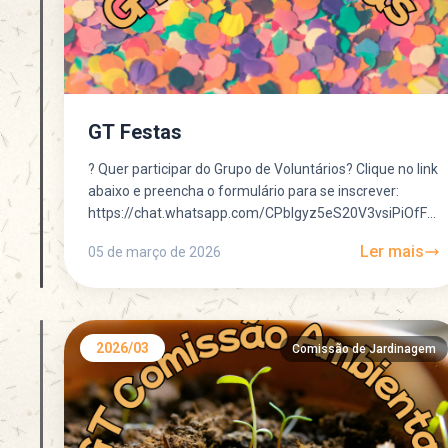
GT Festas
? Quer participar do Grupo de Voluntários? Clique no link
abaixo e preencha o formulário para se inscrever:
https://chat.whatsapp.com/CPblgyz5eS20V3vsiPiOfF?
mode=gi_t ? Quer participar do Grupo de...
Ler mais
05 de março de 2026
2026/03
Comissão de Jardinagem