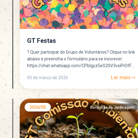
GT Festas
? Quer participar do Grupo de Voluntários? Clique no link
abaixo e preencha o formulário para se inscrever:
https://chat.whatsapp.com/CPblgyz5eS20V3vsiPiOfF?
mode=gi_t ? Quer participar do Grupo de...
Ler mais
05 de março de 2026
2026/03
Comissão de Jardinagem