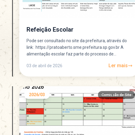
Refeição Escolar
Pode ser consultado no site da prefeitura, através do
link: https://pratoaberto.sme.prefeitura.sp.gov.br A
alimentação escolar faz parte do processo de
aprendizagem, experimentar novos sabores, texturas
Ler mais
03 de abril de 2026
e...
2026/03
Comissão de Site