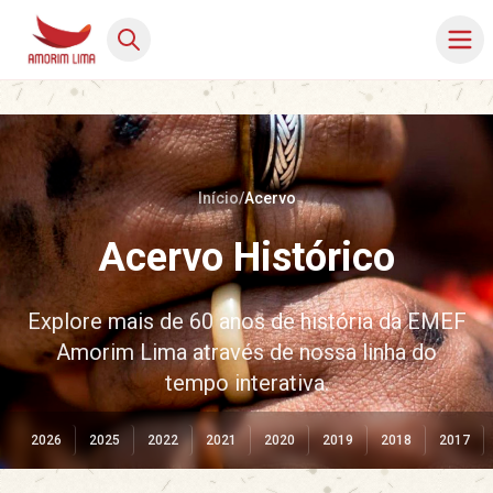
Início
/
Acervo
Acervo Histórico
Explore mais de 60 anos de história da EMEF
Amorim Lima através de nossa linha do
tempo interativa.
2026
2025
2022
2021
2020
2019
2018
2017