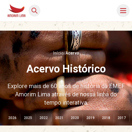
Início
/
Acervo
Acervo Histórico
Explore mais de 60 anos de história da EMEF
Amorim Lima através de nossa linha do
tempo interativa.
2026
2025
2022
2021
2020
2019
2018
2017