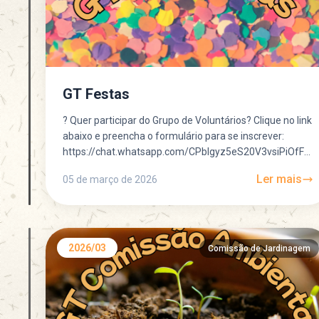
GT Festas
? Quer participar do Grupo de Voluntários? Clique no link
abaixo e preencha o formulário para se inscrever:
https://chat.whatsapp.com/CPblgyz5eS20V3vsiPiOfF?
mode=gi_t ? Quer participar do Grupo de...
Ler mais
05 de março de 2026
2026/03
Comissão de Jardinagem