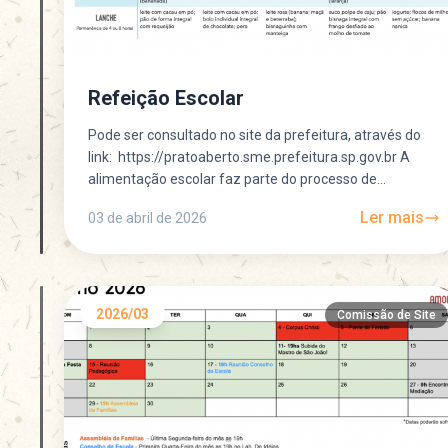
Refeição Escolar
Pode ser consultado no site da prefeitura, através do
link: https://pratoaberto.sme.prefeitura.sp.gov.br A
alimentação escolar faz parte do processo de
aprendizagem, experimentar novos sabores, texturas
Ler mais
03 de abril de 2026
e...
2026/03
Comissão de Site