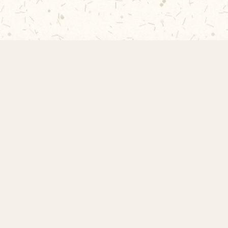
EMEF Amorim Lima
Escola Municipal de Ensino Fundamental
Desembargador Amorim Lima. Desde 1956
construindo autonomia e comunidade.
Links Rápidos
Início