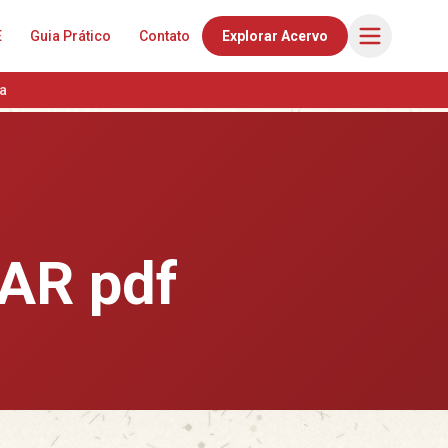
E
Guia Prático
Contato
Explorar Acervo
a
AR pdf