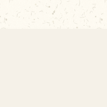
Contato
Rua Professor Vicente Peixoto, s/nº -
Vila Indiana, São Paulo - SP
contato@amorimlima.org.br
11 3726-8049