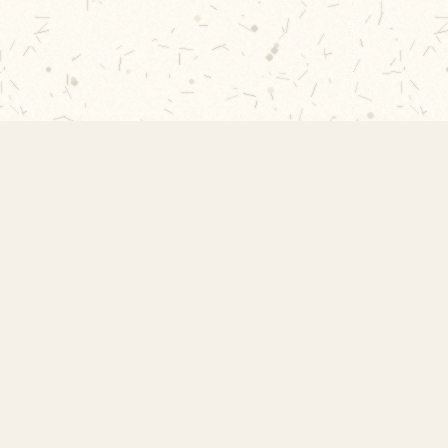
Rápidos
Acervo
Publicações 2026
Histórico
Publicações 2025
 Escola
Publicações 2024
s
Publicações 2023
o
Ver todas →