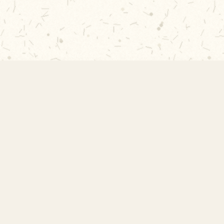
Links 
EMEF Amorim Lima
Início
Acervo 
Escola Municipal de Ensino
Sobre a
Fundamental Desembargador Amorim
Projeto
Lima. Desde 1956 construindo
Contat
autonomia e comunidade.