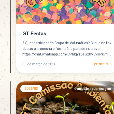
GT Festas
? Quer participar do Grupo de Voluntários? Clique no link
abaixo e preencha o formulário para se inscrever:
https://chat.whatsapp.com/CPblgyz5eS20V3vsiPiOfF?
mode=gi_t ? Quer participar do Grupo de...
Ler mais
05 de março de 2026
2026/03
Comissão de Jardinagem