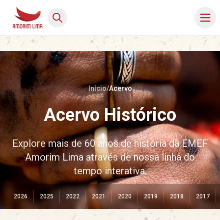
Início
/
Acervo
Acervo Histórico
Explore mais de 60 anos de história da EMEF
Amorim Lima através de nossa linha do
tempo interativa.
2026
2025
2022
2021
2020
2019
2018
2017