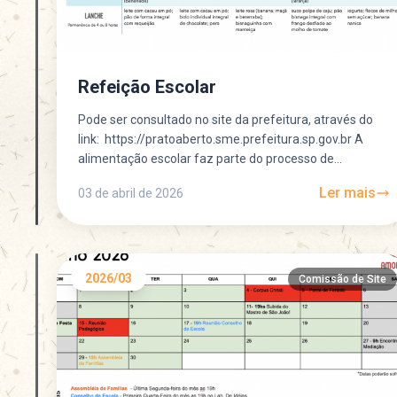
Refeição Escolar
Pode ser consultado no site da prefeitura, através do
link: https://pratoaberto.sme.prefeitura.sp.gov.br A
alimentação escolar faz parte do processo de
aprendizagem, experimentar novos sabores, texturas
Ler mais
03 de abril de 2026
e...
2026/03
Comissão de Site