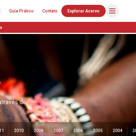
E
Guia Prático
Contato
Explorar Acervo
a
o
através de
11
2010
2008
2007
2006
2005
2004
2