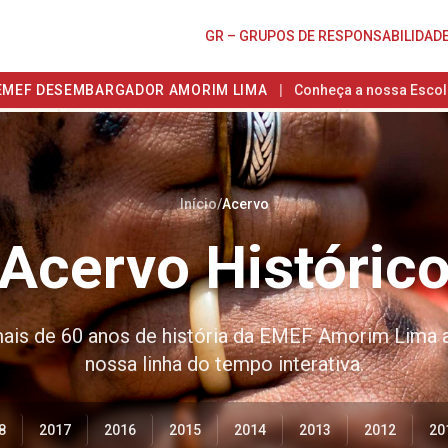
GR – GRUPOS DE RESPONSABILIDAD
EMEF DESEMBARGADOR AMORIM LIMA
|
Conheça a nossa Escol
Início
/
Acervo
Acervo Históric
ais de 60 anos de história da EMEF Amorim Lima 
nossa linha do tempo interativa.
8
2017
2016
2015
2014
2013
2012
20