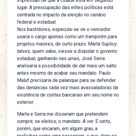
impressão de que a cidade está em segundo
lugar. A preocupação das elites políticas está
centrada no impacto da eleição no cenário
federal e estadual.
Nos bastidores, especula-se se o vencedor
usaria o cargo apenas como um trampolim para
projetos maiores, de curto prazo. Marta Suplicy
talvez, quem sabe, viesse a disputar o governo
estadual; ganhando nas urnas, José Serra
analisaria a possibilidade de dar mais um salto
antes mesmo de acabar seu mandato. Paulo
Maluf precisaria de palanque para se defender
das denúncias cada vez mais avassaladoras da
existência de contas bancárias em seu nome no
exterior.
Marta e Serra me disseram que pretendem
cumprir, se eleitos, o mandato. A ver. É certo,
porém, que encaram, em algum grau, a
prefeitura como uma passagem, o que, diga-se,