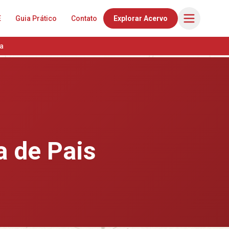
E
Guia Prático
Contato
Explorar Acervo
a
a de Pais