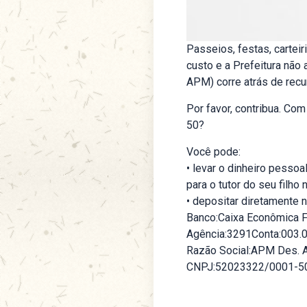
Passeios, festas, cartei
custo e a Prefeitura nã
APM) corre atrás de recu
Por favor, contribua. Co
50?
Você pode:
• levar o dinheiro pesso
para o tutor do seu filho
• depositar diretamente
Banco:Caixa Econômica F
Agência:3291Conta:003.
Razão Social:APM Des. 
CNPJ:52023322/0001-5