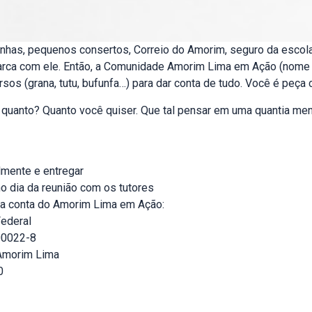
rinhas, pequenos consertos, Correio do Amorim, seguro da esco
o arca com ele. Então, a Comunidade Amorim Lima em Ação (nome
rsos (grana, tutu, bufunfa…) para dar conta de tudo. Você é peça
m quanto? Quanto você quiser. Que tal pensar em uma quantia m
almente e entregar
 no dia da reunião com os tutores
 na conta do Amorim Lima em Ação:
ederal
00022-8
Amorim Lima
0