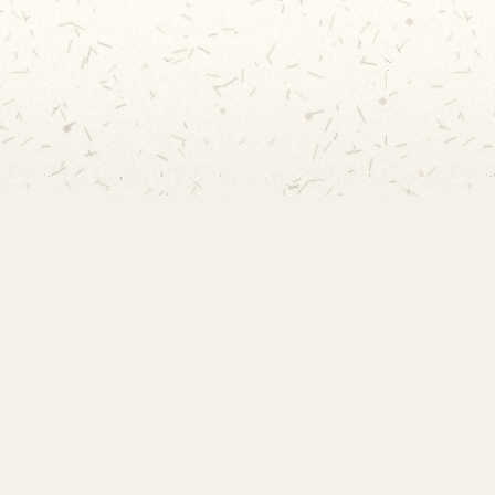
Rápidos
Acervo
Publicações 2026
Histórico
Publicações 2025
 Escola
Publicações 2024
s
Publicações 2023
o
Ver todas →