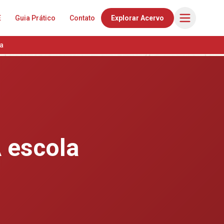
E
Guia Prático
Contato
Explorar Acervo
a
O
 escola