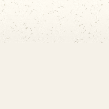
Links 
EMEF Amorim Lima
Início
Acervo 
Escola Municipal de Ensino
Sobre a
Fundamental Desembargador Amorim
Projeto
Lima. Desde 1956 construindo
Contat
autonomia e comunidade.