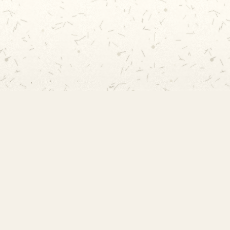
Contato
Rua Professor Vicente Peixoto, s/nº -
Vila Indiana, São Paulo - SP
contato@amorimlima.org.br
11 3726-8049