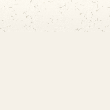
EMEF Amorim Lima
Escola Municipal de Ensino Fundamental
Desembargador Amorim Lima. Desde 1956
construindo autonomia e comunidade.
Links Rápidos