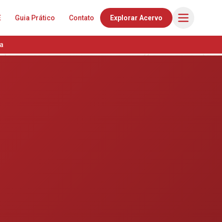
E
Guia Prático
Contato
Explorar Acervo
a
e