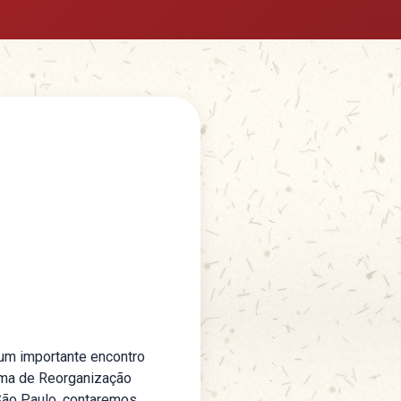
 um importante encontro
rama de Reorganização
 São Paulo, contaremos