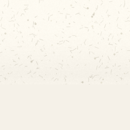
Links 
EMEF Amorim Lima