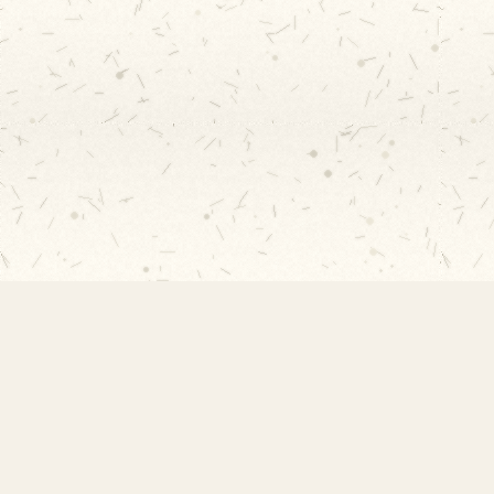
Links 
EMEF Amorim Lima
Início