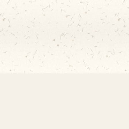
Contato
Rua Professor Vicente Peixoto, s/nº -