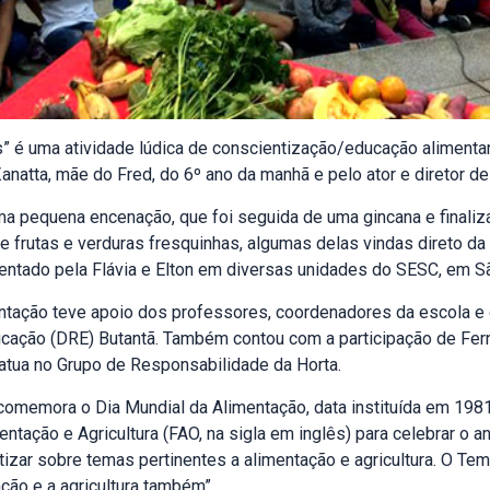
” é uma atividade lúdica de conscientização/educação alimentar
Zanatta, mãe do Fred, do 6º ano da manhã e pelo ator e diretor de 
uma pequena encenação, que foi seguida de uma gincana e finali
 frutas e verduras fresquinhas, algumas delas vindas direto da 
esentado pela Flávia e Elton em diversas unidades do SESC, em S
tação teve apoio dos professores, coordenadores da escola e d
ucação (DRE) Butantã. Também contou com a participação de Fer
atua no Grupo de Responsabilidade da Horta.
comemora o Dia Mundial da Alimentação, data instituída em 198
ntação e Agricultura (FAO, na sigla em inglês) para celebrar o a
tizar sobre temas pertinentes a alimentação e agricultura. O Te
ção e a agricultura também”.