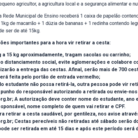
equeno agricultor, a agricultura local e a segurança alimentar e nu
a Rede Municipal de Ensino receberá 1 caixa de papelão conten
 1kg de macarrão + 1 dúzia de bananas + 1 redinha contendo leg
de ser de até 15kg.
es importantes para a hora vir retirar a cesta:
g a 15 kg aproximadamente, tragam sacolas ou carrinho;
 o distanciamento social, evite aglomerações e colabore
zarão a entrega das cestas. Afinal, serão mais de 700 ce
será feita pelo portão de entrada vermelho;
o estudante não possa retirá-la, outra pessoa pode vir ret
 punho do responsável autorizando a retirada ou envie-nos
g.br; A autorização deve conter nome do estudante, ano 
sponsável, nome completo de quem vai retirar e CPF.
ra retirar a cesta saudável, por gentileza, nos avise atravé
g.br; Cestas perecíveis não retiradas até sábado serão d
pode ser retirada em até 15 dias e após este período será 