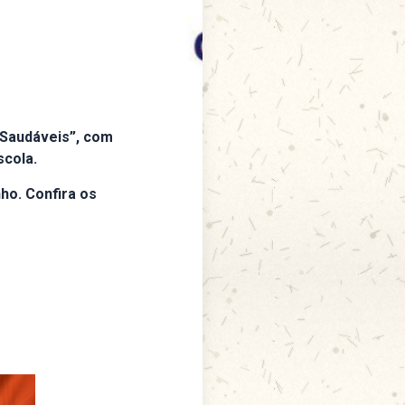
 Saudáveis”, com
scola.
nho. Confira os