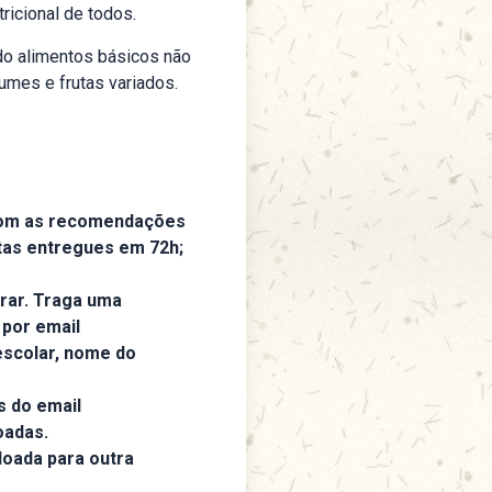
tricional de todos.
do alimentos básicos não
umes e frutas variados.
 com as recomendações
stas entregues em 72h;
irar. Traga uma
 por email
escolar, nome do
s do email
oadas.
doada para outra