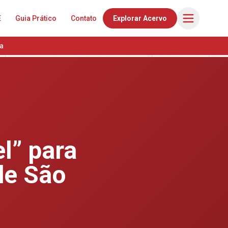
E
Guia Prático
Contato
Explorar Acervo
a
l” para
de São