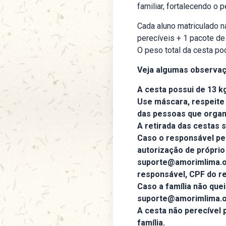
familiar, fortalecendo o p
Cada aluno matriculado n
perecíveis + 1 pacote de
O peso total da cesta po
Veja algumas observaçõ
A cesta possui de 13 k
Use máscara, respeite
das pessoas que organi
A retirada das cestas 
Caso o responsável pel
autorização de próprio
suporte@amorimlima.or
responsável, CPF do re
Caso a família não quei
suporte@amorimlima.or
A cesta não perecível 
família.