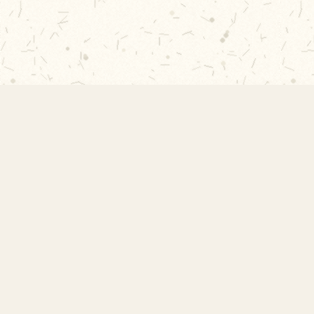
Links 
EMEF Amorim Lima
Início
Acervo 
Escola Municipal de Ensino
Sobre a
Fundamental Desembargador Amorim
Projeto
Lima. Desde 1956 construindo
Contat
autonomia e comunidade.