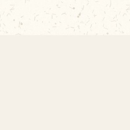
Rápidos
Acervo
Publicações 2026
Histórico
Publicações 2025
 Escola
Publicações 2024
s
Publicações 2023
o
Ver todas →