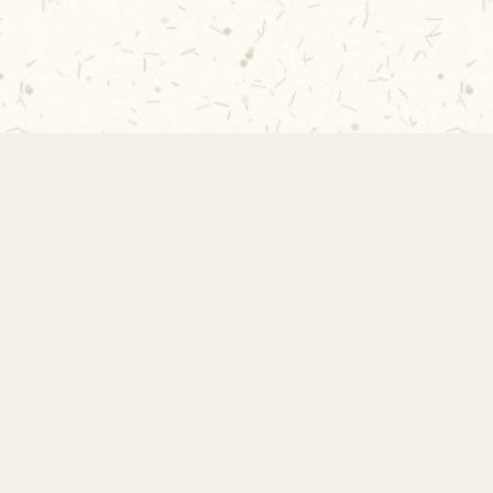
Contato
Rua Professor Vicente Peixoto, s/nº -
Vila Indiana, São Paulo - SP
contato@amorimlima.org.br
11 3726-8049