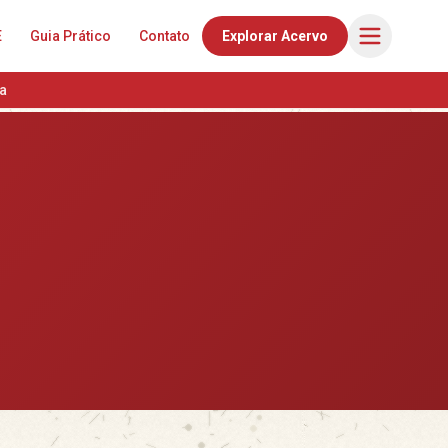
E
Guia Prático
Contato
Explorar Acervo
a