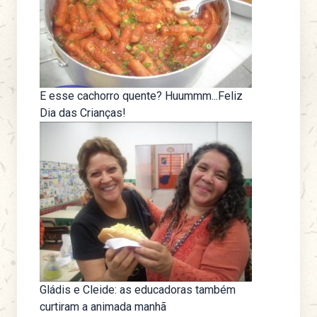
E esse cachorro quente? Huummm...Feliz
Dia das Crianças!
Gládis e Cleide: as educadoras também
curtiram a animada manhã