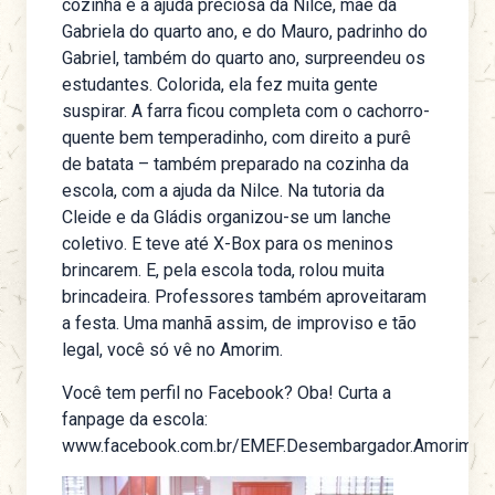
cozinha e a ajuda preciosa da Nilce, mãe da
Gabriela do quarto ano, e do Mauro, padrinho do
Gabriel, também do quarto ano, surpreendeu os
estudantes. Colorida, ela fez muita gente
suspirar. A farra ficou completa com o cachorro-
quente bem temperadinho, com direito a purê
de batata – também preparado na cozinha da
escola, com a ajuda da Nilce. Na tutoria da
Cleide e da Gládis organizou-se um lanche
coletivo. E teve até X-Box para os meninos
brincarem. E, pela escola toda, rolou muita
brincadeira. Professores também aproveitaram
a festa. Uma manhã assim, de improviso e tão
legal, você só vê no Amorim.
Você tem perfil no Facebook? Oba! Curta a
fanpage da escola
:
www.facebook.com.br/EMEF.Desembargador.Amorim.L