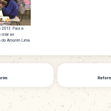
 2013. Pais e
 criar as
na do Amorim Lima
orim
Reform