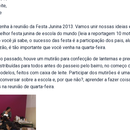
ite,
e
venha à reunião da Festa Junina 2013. Vamos unir nossas ideias 
lhor festa junina de escola do mundo (
leia a reportagem 10 mot
 você já sabe, o sucesso das festa é a participação dos pais, a
ão, é tão importante que você venha na quarta-feira.
do passado, houve um mutirão para confecção de lanternas e pr
stribuídas para todos antes do passeio pelo bairro, no começo da
delos, feitos com caixa de leite. Participar dos mutirões é um
 conversar sobre a escola e, por que não?, aprender a fazer coi
na reunião de quarta-feira.