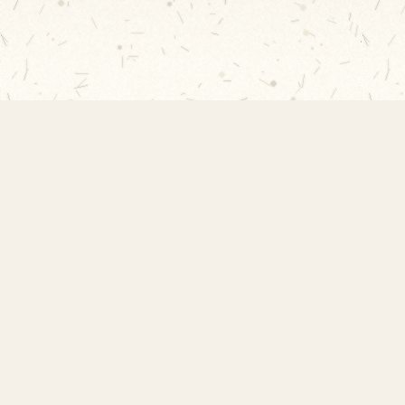
EMEF Amorim Lima
Escola Municipal de Ensino Fundamental
Desembargador Amorim Lima. Desde 1956
construindo autonomia e comunidade.
Links Rápidos