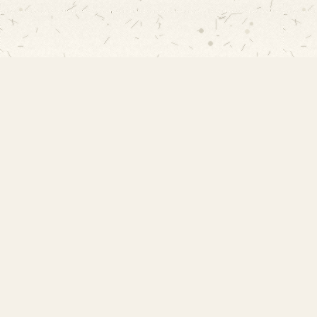
EMEF Amorim Lima
Escola Municipal de Ensino Fundamental
Desembargador Amorim Lima. Desde 1956
construindo autonomia e comunidade.
Links Rápidos
Início