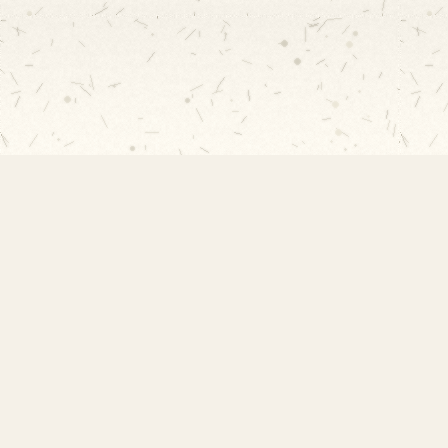
EMEF Amorim Lima
Escola Municipal de Ensino Fundamental
Desembargador Amorim Lima. Desde 1956
construindo autonomia e comunidade.