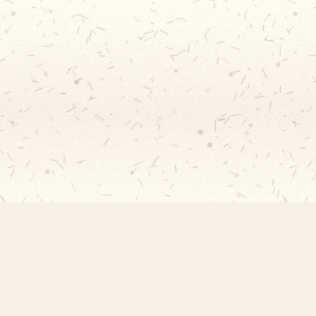
Links 
EMEF Amorim Lima