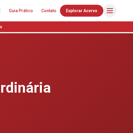
E
Guia Prático
Contato
Explorar Acervo
a
rdinária