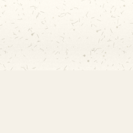
EMEF Amorim Lima
Escola Municipal de Ensino Fundamental
Desembargador Amorim Lima. Desde 1956