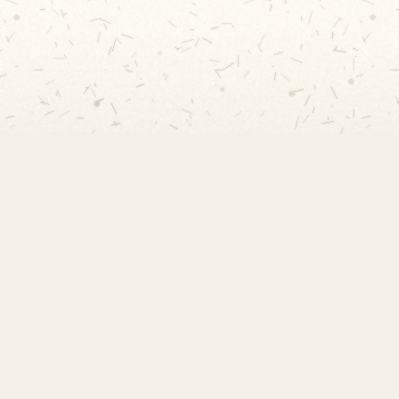
EMEF Amorim Lima
Escola Municipal de Ensino Fundamental
Desembargador Amorim Lima. Desde 1956
construindo autonomia e comunidade.