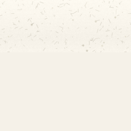
EMEF Amorim Lima
Escola Municipal de Ensino Fundamental
Desembargador Amorim Lima. Desde 1956
construindo autonomia e comunidade.