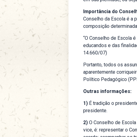
Importância do Consel
Conselho da Escola é a p
composição determinadas
“O Conselho de Escola é 
educandos e das finalida
14.660/07)
Portanto, todos os assu
aparentemente corriqueir
Político Pedagógico (PP
Outras informações:
1)
É tradição o president
presidente.
2)
O Conselho de Escola é
vice, é: representar o C