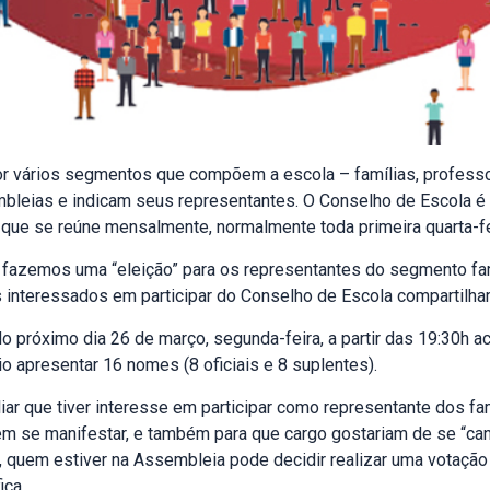
r vários segmentos que compõem a escola – famílias, professore
leias e indicam seus representantes. O Conselho de Escola é
, que se reúne mensalmente, normalmente toda primeira quarta-f
 fazemos uma “eleição” para os representantes do segmento fa
 interessados em participar do Conselho de Escola compartilha
 próximo dia 26 de março, segunda-feira, a partir das 19:30h a
 apresentar 16 nomes (8 oficiais e 8 suplentes).
liar que tiver interesse em participar como representante dos f
 se manifestar, e também para que cargo gostariam de se “cand
, quem estiver na Assembleia pode decidir realizar uma votaç
ica.