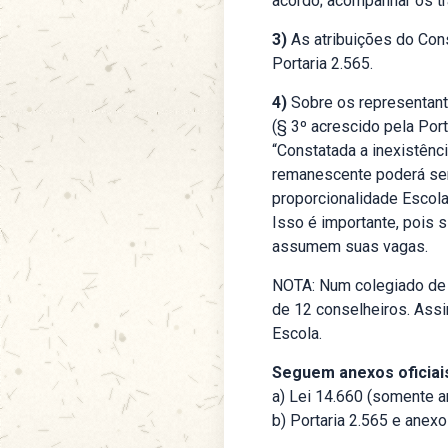
acordo; acompanhar os tr
3)
As atribuições do Cons
Portaria 2.565.
4)
Sobre os representant
(§ 3º acrescido pela Po
“Constatada a inexistên
remanescente poderá ser
proporcionalidade Escol
Isso é importante, pois 
assumem suas vagas.
NOTA: Num colegiado de 
de 12 conselheiros. Assi
Escola.
Seguem anexos oficiai
a)
Lei 14.660 (somente a
b)
Portaria 2.565
e
anexo