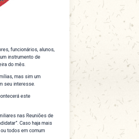
s, funcionários, alunos,
 um instrumento de
eira do mês.
mílias, mas sim um
m seu interesse.
contecerá este
amiliares nas Reuniões de
idatar”. Caso haja mais
ão ou todos em comum