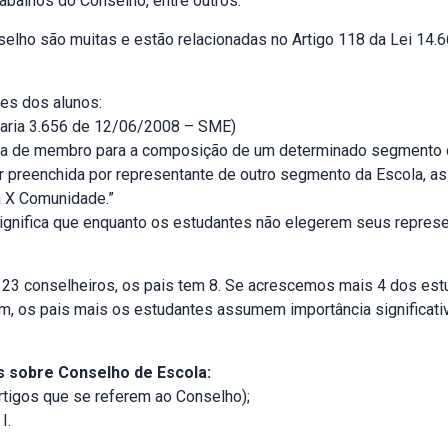
abalhos do Conselho, entre outros.
elho são muitas e estão relacionadas no Artigo 118 da Lei 14.6
es dos alunos:
rtaria 3.656 de 12/06/2008 – SME)
cia de membro para a composição de um determinado segmento d
 preenchida por representante de outro segmento da Escola, 
a X Comunidade.”
significa que enquanto os estudantes não elegerem seus represe
23 conselheiros, os pais tem 8. Se acrescemos mais 4 dos est
m, os pais mais os estudantes assumem importância significati
s sobre Conselho de Escola:
rtigos que se referem ao Conselho
);
 I
.