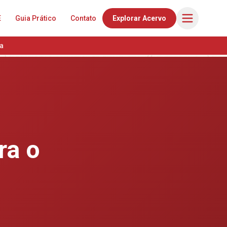
E
Guia Prático
Contato
Explorar Acervo
a
ra o