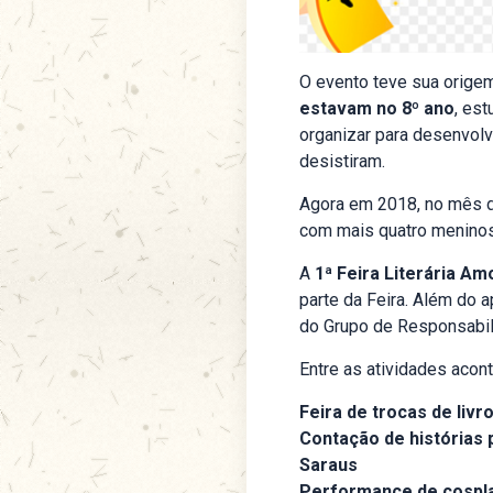
O evento teve sua orig
estavam no 8º ano
, es
organizar para desenvolv
desistiram.
Agora em 2018, no mês d
com mais quatro meninos
A
1ª Feira Literária A
parte da Feira. Além do 
do Grupo de Responsabili
Entre as atividades acon
Feira de trocas de livr
Contação de histórias 
Saraus
Performance de cospl