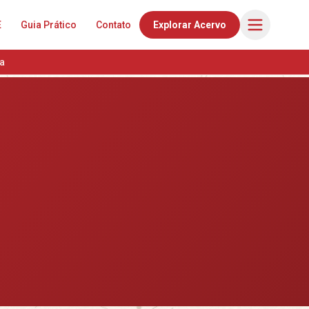
E
Guia Prático
Contato
Explorar Acervo
a
a