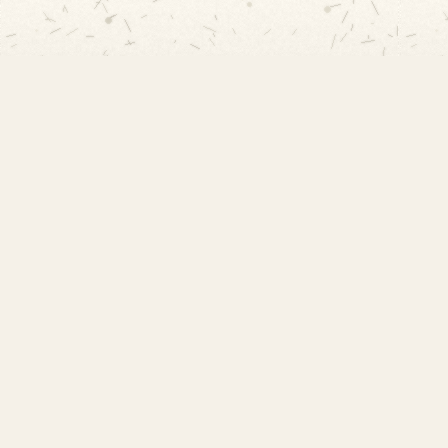
EMEF Amorim Lima
Escola Municipal de Ensino Fundamental
Desembargador Amorim Lima. Desde 1956
construindo autonomia e comunidade.
Links Rápidos
Início
Acervo Histórico