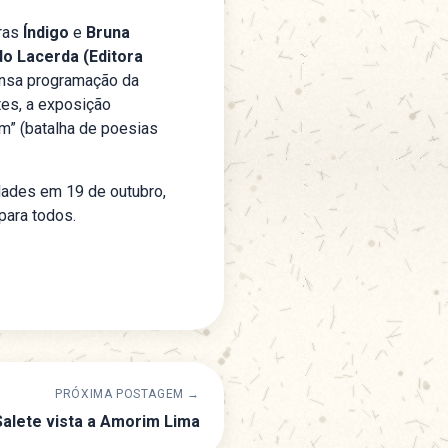
ras
Índigo
e
Bruna
o Lacerda (Editora
nsa programação da
tes, a exposição
lam” (batalha de poesias
idades em 19 de outubro,
para todos.
PRÓXIMA POSTAGEM →
alete vista a Amorim Lima