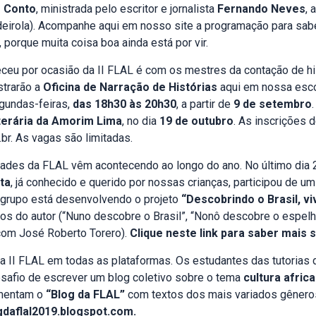
m Conto
, ministrada pelo escritor e jornalista
Fernando Neves
, 
deirola). Acompanhe aqui em nosso site a programação para sabe
porque muita coisa boa ainda está por vir.
eceu por ocasião da II FLAL é com os mestres da contação de hi
strarão a
Oficina de Narração de Histórias
aqui em nossa esco
gundas-feiras,
das 18h30 às 20h30
, a partir de
9 de setembro
Literária da Amorim Lima
, no dia
19 de outubro
. As inscrições 
.br
. As vagas são limitadas.
dades da FLAL vêm acontecendo ao longo do ano. No último dia 2
ta
, já conhecido e querido por nossas crianças, participou de um
 grupo está desenvolvendo o projeto
“Descobrindo o Brasil, v
vros do autor (“Nuno descobre o Brasil”, “Nonô descobre o espel
 com José Roberto Torero).
Clique neste link para saber mais 
na II FLAL em todas as plataformas. Os estudantes das tutorias 
esafio de escrever um blog coletivo sobre o tema
cultura afric
imentam o
“Blog da FLAL”
com textos dos mais variados gênero
ogdaflal2019.blogspot.com
.