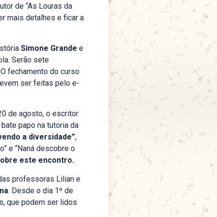
autor de “As Louras da
r mais detalhes e ficar a
stória
Simone Grande
e
la. Serão sete
. O fechamento do curso
devem ser feitas pelo e-
0 de agosto, o escritor
 bate papo na tutoria da
ivendo a diversidade”
,
ho” e “Naná descobre o
sobre este encontro.
das professoras Lilian e
ana
. Desde o dia 1º de
s, que podem ser lidos