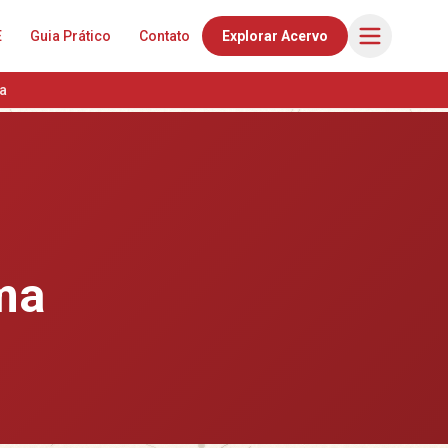
E
Guia Prático
Contato
Explorar Acervo
a
ima