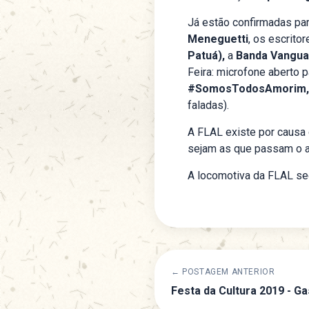
Já estão confirmadas pa
Meneguetti
, os escrito
Patuá),
a
Banda Vangu
Feira: microfone aberto 
#SomosTodosAmorim
faladas).
A FLAL existe por causa 
sejam as que passam o a
A locomotiva da FLAL se
← POSTAGEM ANTERIOR
Festa da Cultura 2019 - G