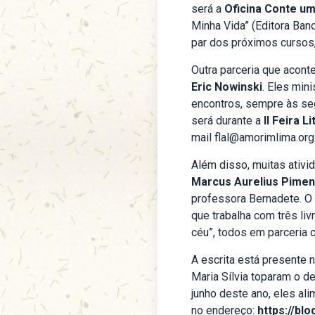
será a
Oficina Conte u
Minha Vida” (Editora Ban
par dos próximos cursos, 
Outra parceria que acont
Eric Nowinski
. Eles mini
encontros, sempre às se
será durante a
II Feira 
mail
flal@amorimlima.org
Além disso, muitas ativi
Marcus Aurelius Pimen
professora Bernadete. O
que trabalha com três li
céu”, todos em parceria
A escrita está presente 
Maria Sílvia toparam o d
junho deste ano, eles al
no endereço:
https://bl