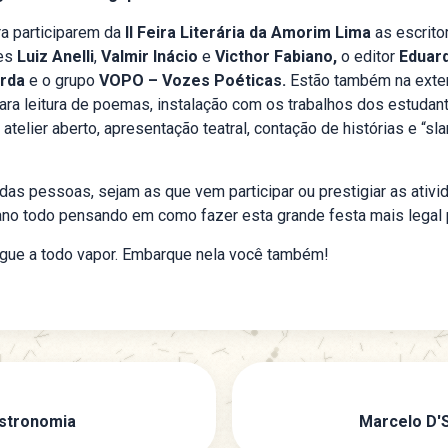
ra participarem da
II
Feira Literária da Amorim Lima
as escrito
res
Luiz Anelli
,
Valmir Inácio
e
Victhor Fabiano,
o editor
Eduard
arda
e o grupo
VOPO – Vozes Poéticas.
Estão também na exte
para leitura de poemas, instalação com os trabalhos dos estudan
,
atelier aberto, apresentação teatral, contação de histórias e “s
das pessoas, sejam as que vem participar ou prestigiar as ativ
no todo pensando em como fazer esta grande festa mais legal 
gue a todo vapor. Embarque nela você também!
astronomia
Marcelo D'S