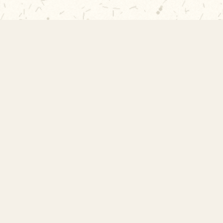
EMEF Amorim Lima
Escola Municipal de Ensino Fundamental
Desembargador Amorim Lima. Desde 1956
construindo autonomia e comunidade.
Links Rápidos
Início
Acervo Histórico
Sobre a Escola